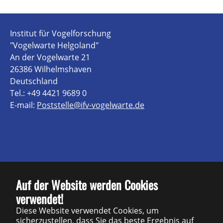
Institut für Vogelforschung
"Vogelwarte Helgoland"
An der Vogelwarte 21
26386 Wilhelmshaven
Deutschland
Tel.: +49 4421 9689 0
E-mail:
Poststelle@ifv-vogelwarte.de
Kontakt
Auf der Website werden Cookies
verwendet!
Impressum
Diese Website verwendet Cookies, um
Datenschutz
sicherzustellen, dass Sie das beste Ergebnis auf