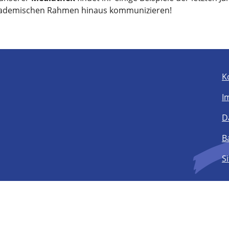
ademischen Rahmen hinaus kommunizieren!
K
I
D
B
S