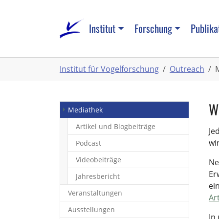
Zum
Hauptinhalt
Institut
Forschung
Publika
springen
Sie
Institut für Vogelforschung
Outreach
sind
hier:
W
(current)
Mediathek
Artikel und Blogbeiträge
Je
wi
Podcast
Videobeiträge
Ne
Er
Jahresbericht
ei
Veranstaltungen
Ar
Ausstellungen
In