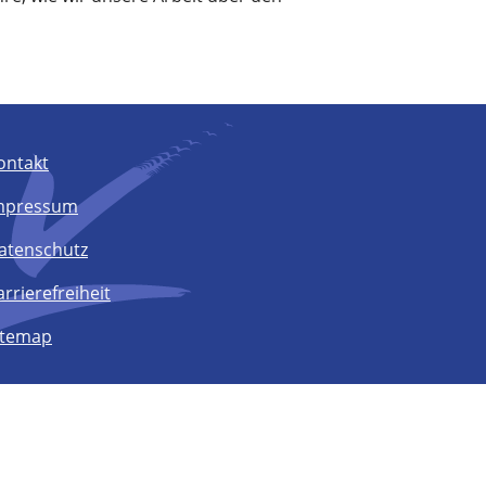
ontakt
mpressum
atenschutz
arrierefreiheit
itemap