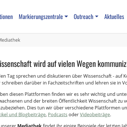
tionen
Markierungszentrale
Outreach
Aktuelles
Mediathek
issenschaft wird auf vielen Wegen kommuniz
den Tag sprechen und diskutieren über Wissenschaft - auf
r schreiben darüber in Fachzeitschriften und lehren sie in V
ben diesen Plattformen finden wir es sehr wichtig und unte
wachsenen und der breiten Öffentlichkeit Wissenschaft zu ve
nzubeziehen. Dies tun wir über verschiedene Plattformen u
tikel und Blogbeiträge
,
Podcasts
oder
Videobeiträge
.
 unserer
Mediathek
findet ihr einige Beispiele der letzten J