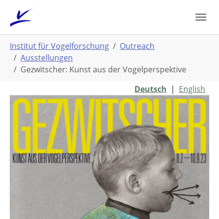
Zum
Hauptinhalt
springen
Sie
Institut für Vogelforschung
Outreach
sind
Ausstellungen
hier:
Gezwitscher: Kunst aus der Vogelperspektive
Deutsch
|
English