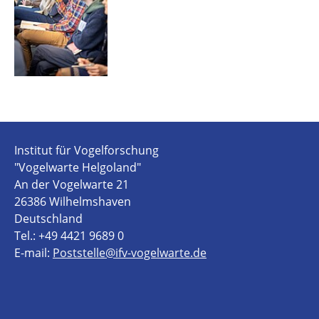
Institut für Vogelforschung
"Vogelwarte Helgoland"
An der Vogelwarte 21
26386 Wilhelmshaven
Deutschland
Tel.: +49 4421 9689 0
E-mail:
Poststelle@ifv-vogelwarte.de