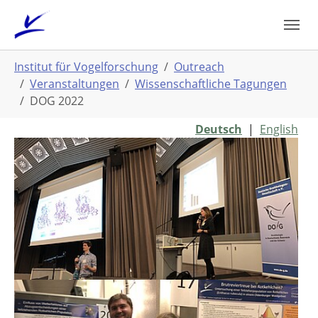
Zum
Hauptinhalt
springen
Sie
Institut für Vogelforschung
Outreach
sind
Veranstaltungen
Wissenschaftliche Tagungen
hier:
DOG 2022
Deutsch
|
English
Show larger version
Show larger version
Show larger version
Show larger version