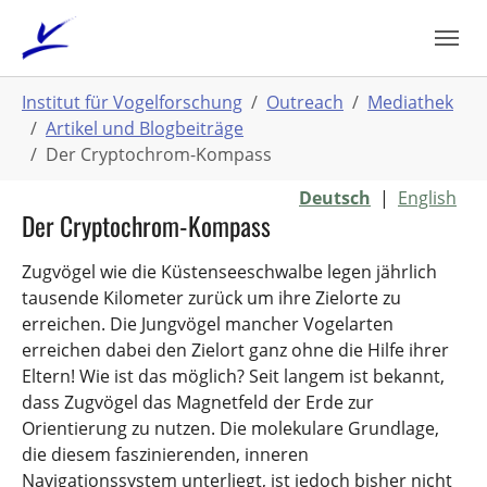
Zum
Hauptinhalt
springen
Sie
Institut für Vogelforschung
Outreach
Mediathek
sind
Artikel und Blogbeiträge
hier:
Der Cryptochrom-Kompass
Deutsch
|
English
Der Cryptochrom-Kompass
Zugvögel wie die Küstenseeschwalbe legen jährlich
tausende Kilometer zurück um ihre Zielorte zu
erreichen. Die Jungvögel mancher Vogelarten
erreichen dabei den Zielort ganz ohne die Hilfe ihrer
Eltern! Wie ist das möglich? Seit langem ist bekannt,
dass Zugvögel das Magnetfeld der Erde zur
Orientierung zu nutzen. Die molekulare Grundlage,
die diesem faszinierenden, inneren
Navigationssystem unterliegt, ist jedoch bisher nicht