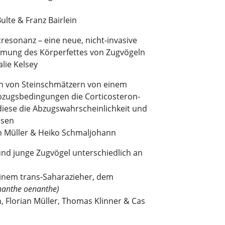
ulte & Franz Bairlein
resonanz – eine neue, nicht-invasive
mung des Körperfettes von Zugvögeln
alie Kelsey
n von Steinschmätzern von einem
Abzugsbedingungen die Corticosteron-
iese die Abzugswahrscheinlichkeit und
ssen
an Müller & Heiko Schmaljohann
 und junge Zugvögel unterschiedlich an
 einem trans-Saharazieher, dem
nanthe oenanthe)
 Florian Müller, Thomas Klinner & Cas