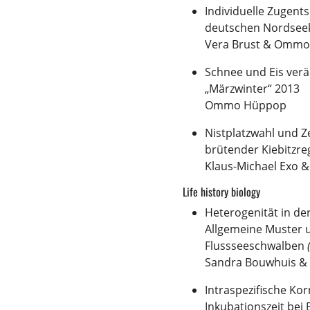
Individuelle Zugent
deutschen Nordsee
Vera Brust & Omm
Schnee und Eis ver
„Märzwinter“ 2013
Ommo Hüppop
Nistplatzwahl und Ze
brütender Kiebitzre
Klaus-Michael Exo 
Life history biology
Heterogenität in der
Allgemeine Muster u
Flussseeschwalben
Sandra Bouwhuis &
Intraspezifische Ko
Inkubationszeit be