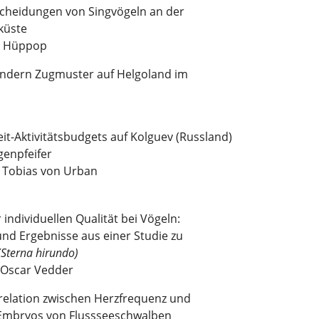
scheidungen von Singvögeln an der
küste
o Hüppop
ändern Zugmuster auf Helgoland im
it-Aktivitätsbudgets auf Kolguev (Russland)
genpfeifer
& Tobias von Urban
 individuellen Qualität bei Vögeln:
nd Ergebnisse aus einer Studie zu
(Sterna hirundo)
 Oscar Vedder
rrelation zwischen Herzfrequenz und
i Embryos von Flussseeschwalben