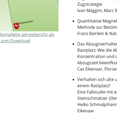
Zugstrategie
Ivan Maggini, Marc B
Quantitative Magnet
Methode zur Bestim
Franz Bairlein & Nat
komplette Jahresbericht als
 zum Download
Das Abzugsverhalte
Rastplatz: Wie die 
Konzentration und d
Abzugszeit beeinflu
Cas Eikenaar, Flori
Verhalten sich alte
einem Rastplatz?
Eine Fallstudie mit
Steinschmätzer
(Oe
Heiko Schmaljohann,
Eikenaar