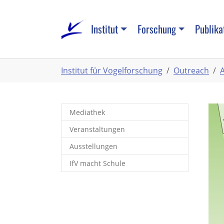
Zum
Hauptinhalt
Institut
Forschung
Publika
springen
Sie
Institut für Vogelforschung
Outreach
A
sind
hier:
Mediathek
Veranstaltungen
Ausstellungen
IfV macht Schule