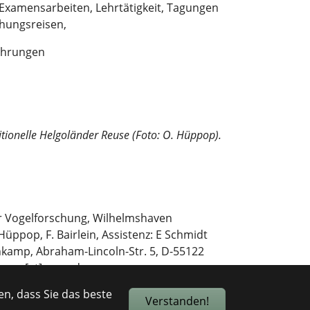
, Examensarbeiten, Lehrtätigkeit, Tagungen
hungsreisen,
Ehrungen
ditionelle Helgoländer Reuse (Foto: O. Hüppop).
ür Vogelforschung, Wilhelmshaven
Hüppop, F. Bairlein, Assistenz: E Schmidt
kamp, Abraham-Lincoln-Str. 5, D-55122
amp[at]arcor.de
n, dass Sie das beste
Verstanden!