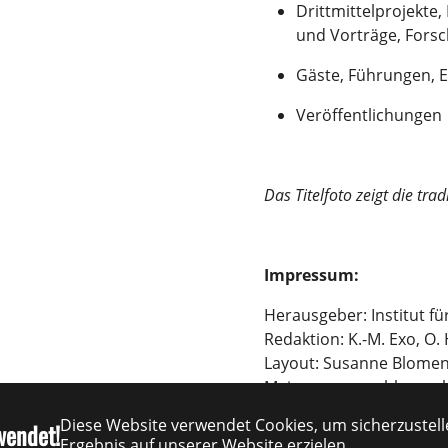
Drittmittelprojekte
und Vorträge, Forsc
Gäste, Führungen, 
Veröffentlichungen
Das Titelfoto zeigt die tra
Impressum:
Herausgeber: Institut f
Redaktion: K.-M. Exo, O. 
Layout: Susanne Blomen
Mainz, susanne.blomenk
ISSN-Nr.: 0949-8311
Diese Website verwendet Cookies, um sicherzustelle
wendet!
Ergebnis auf unserer Website erzielen.