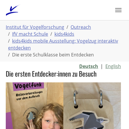
Zum
Hauptinhalt
springen
Sie
Institut für Vogelforschung
Outreach
sind
IfV macht Schule
kids4kids
hier:
kids4kids mobile Ausstellung: Vogelzug interaktiv
entdecken
Die erste Schulklasse beim Entdecken
Deutsch
|
English
Die ersten Entdecker:innen zu Besuch
Show larger version
Show larger version