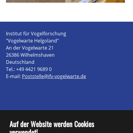
Institut für Vogelforschung
"Vogelwarte Helgoland"
An der Vogelwarte 21
26386 Wilhelmshaven
Deutschland
Tel.: +49 4421 9689 0
E-mail:
Poststelle@ifv-vogelwarte.de
Kontakt
Auf der Website werden Cookies
verwendet!
Impressum