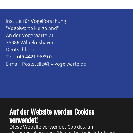
Institut für Vogelforschung
"Vogelwarte Helgoland"
An der Vogelwarte 21
26386 Wilhelmshaven
Deutschland
Tel.: +49 4421 9689 0
E-mail:
Poststelle@ifv-vogelwarte.de
Kontakt
Auf der Website werden Cookies
verwendet!
Impressum
Diese Website verwendet Cookies, um
Datenschutz
sicherzustellen, dass Sie das beste Ergebnis auf