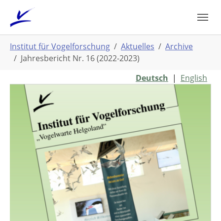
Zum
Hauptinhalt
springen
Sie
Institut für Vogelforschung
Aktuelles
Archive
sind
Jahresbericht Nr. 16 (2022-2023)
hier:
Deutsch
|
English