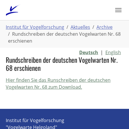
Zum
Hauptinhalt
springen
Sie
Institut für Vogelforschung
Aktuelles
Archive
sind
Rundschreiben der deutschen Vogelwarten Nr. 68
hier:
erschienen
Deutsch
|
English
Rundschreiben der deutschen Vogelwarten Nr.
68 erschienen
Hier finden Sie das Runschreiben der deutschen
Vogelwarten Nr. 68 zum Download.
Institut für Vogelforschung
"Vogelwarte Helgoland"