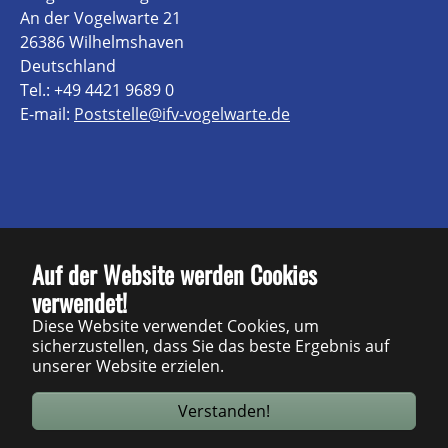
An der Vogelwarte 21
26386 Wilhelmshaven
Deutschland
Tel.: +49 4421 9689 0
E-mail:
Poststelle@ifv-vogelwarte.de
Kontakt
Auf der Website werden Cookies
verwendet!
Impressum
Diese Website verwendet Cookies, um
Datenschutz
sicherzustellen, dass Sie das beste Ergebnis auf
unserer Website erzielen.
Barrierefreiheit
Verstanden!
Sitemap